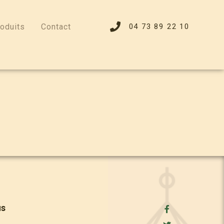
oduits
Contact
04 73 89 22 10
us