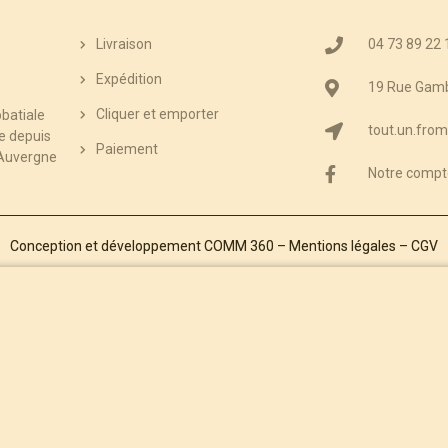
Livraison
04 73 89 22 
Expédition
19 Rue Gamb
Cliquer et emporter
bbatiale
tout.un.from
e depuis
Paiement
’Auvergne
Notre compt
Conception et développement
COMM 360
–
Mentions légales
–
CGV